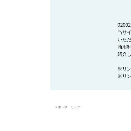
020
当サ
いた
商用
紹介
※リ
※リンク
スポンサーリンク