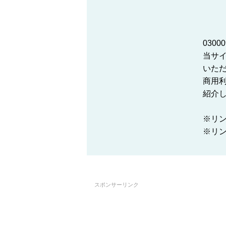
030
当サ
いた
商用
紹介
※リ
※リンク
スポンサーリンク