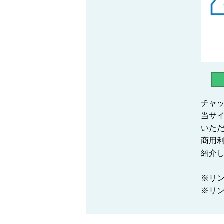
チャッ
当サ
いた
商用
紹介
※リ
※リンク