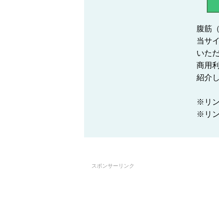
腹筋（
当サ
いた
商用
紹介
※リ
※リンク
スポンサーリンク