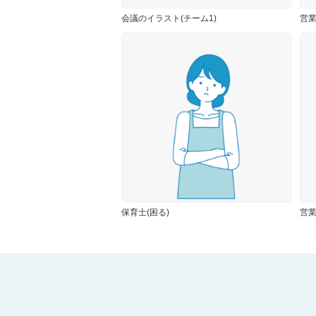
会議のイラスト(チーム1)
営業
保育士(困る)
営業