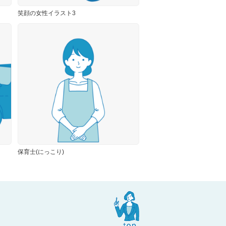
笑顔の女性イラスト3
保育士(にっこり)