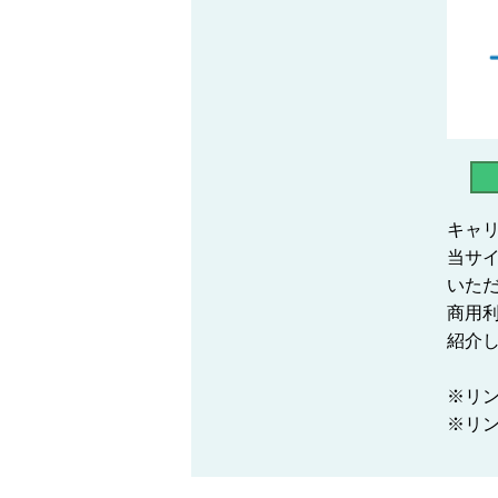
キャリ
当サ
いた
商用
紹介
※リ
※リンク