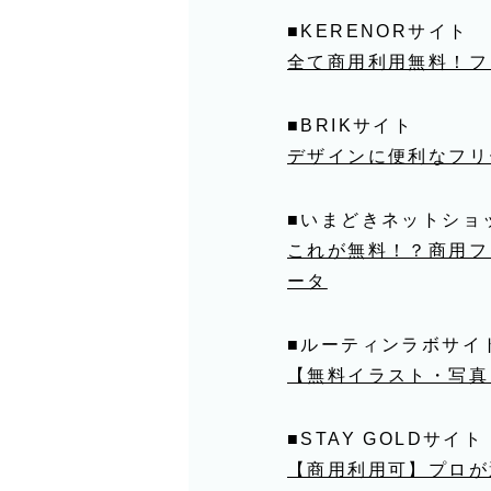
■KERENORサイト
全て商用利用無料！フリー
■BRIKサイト
デザインに便利なフリ
■いまどきネットショ
これが無料！？商用フ
ータ
■ルーティンラボサイ
【無料イラスト・写真
■STAY GOLDサイト
【商用利用可】プロが