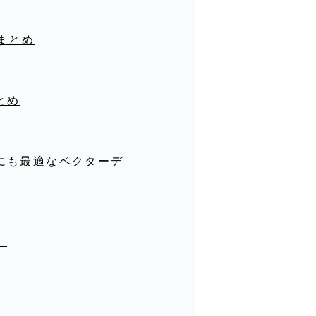
選まとめ
とめ
にも最適なベクターデ
】