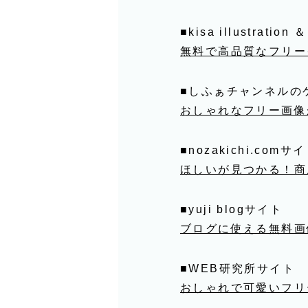
■kisa illustration
無料で高品質なフリー
■しふぁチャンネルの
おしゃれなフリー画像
■nozakichi.comサ
ほしいが見つかる！商
■yuji blogサイト
ブログに使える無料画
■WEB研究所サイト
おしゃれで可愛いフリ