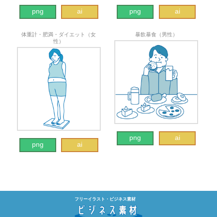
png
ai
png
ai
体重計・肥満・ダイエット（女
暴飲暴食（男性）
性）
png
ai
png
ai
フリーイラスト・ビジネス素材