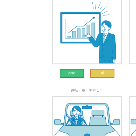
png
ai
運転・車（男性１）