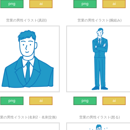
png
ai
png
ai
営業の男性イラスト(真顔)
営業の男性イラスト(腕組み)
png
ai
png
ai
業の男性イラスト(名刺2・名刺交換)
営業の男性イラスト(怒る)