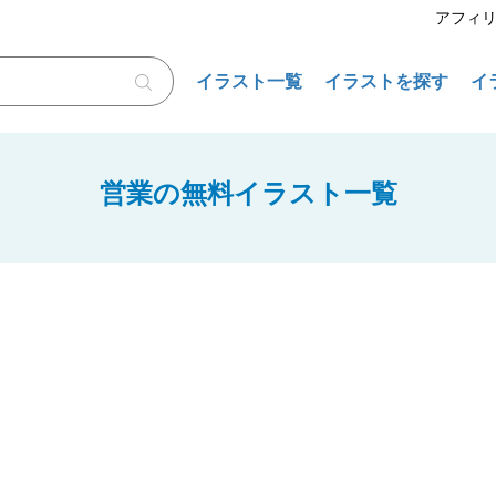
アフィ
イラスト一覧
イラストを探す
イ
営業の無料イラスト一覧