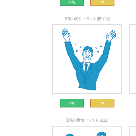
png
ai
営業の男性イラスト(慌てる)
png
ai
営業の男性イラスト(会話)