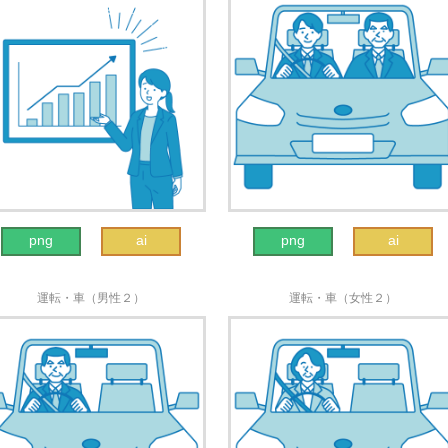
png
ai
png
ai
運転・車（男性２）
運転・車（女性２）