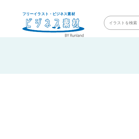
フリーイラスト・ビジネス素材