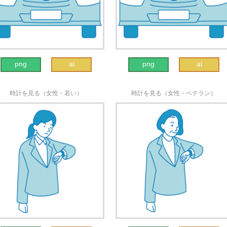
png
ai
png
ai
時計を見る（女性・若い）
時計を見る（女性・ベテラン）