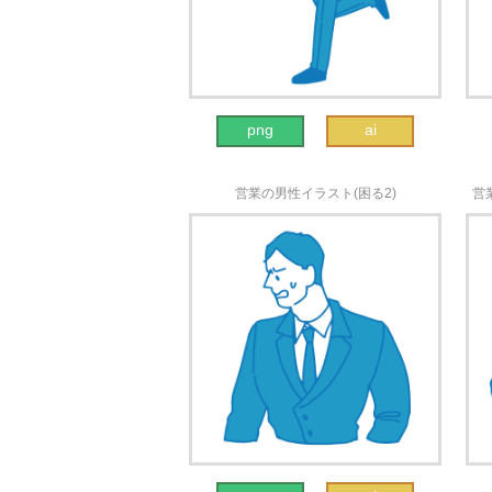
png
ai
営業の男性イラスト(困る2)
営