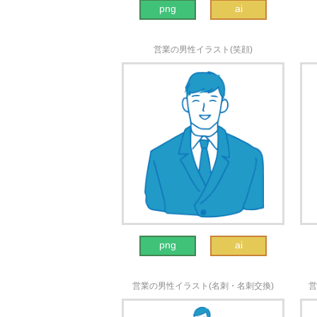
png
ai
営業の男性イラスト(笑顔)
png
ai
営業の男性イラスト(名刺・名刺交換)
営