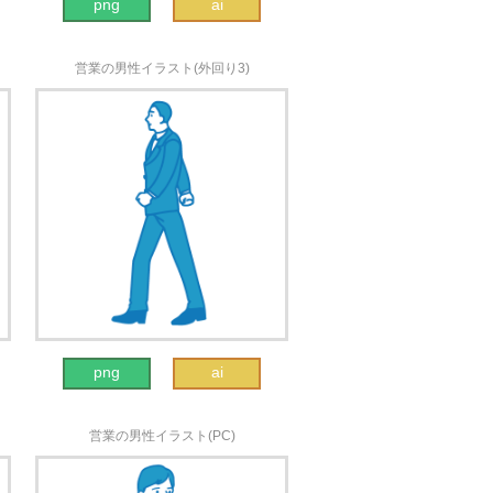
png
ai
営業の男性イラスト(外回り3)
png
ai
営業の男性イラスト(PC)